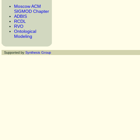
Moscow ACM
SIGMOD Chapter
ADBIS
RCDL
RVO
Ontological
Modeling
Supported by
Synthesis Group