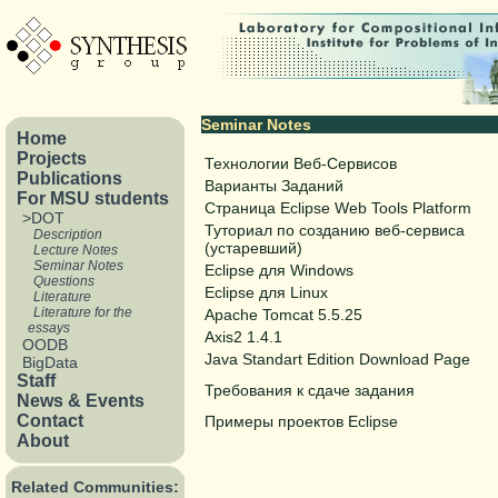
Seminar Notes
Home
Projects
Технологии Веб-Сервисов
Publications
Варианты Заданий
For MSU students
Страница Eclipse Web Tools Platform
>DOT
Туториал по созданию веб-сервиса
Description
(устаревший)
Lecture Notes
Seminar Notes
Eclipse для Windows
Questions
Eclipse для Linux
Literature
Literature for the
Apache Tomcat 5.5.25
essays
Axis2 1.4.1
OODB
Java Standart Edition Download Page
BigData
Staff
Требования к сдаче задания
News & Events
Contact
Примеры проектов Eclipse
About
Related Communities: