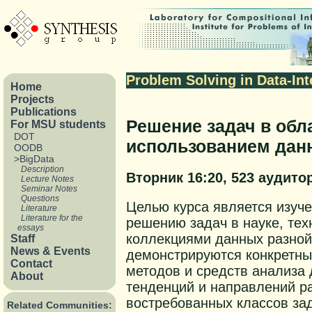
Problem Solving in Data-In
Home
Projects
Publications
Решение задач в обл
For MSU students
DOT
использованием дан
OODB
>BigData
Description
Вторник 16:20, 523 аудито
Lecture Notes
Seminar Notes
Questions
Целью курса является изуч
Literature
Literature for the
решению задач в науке, тех
essays
коллекциями данных разной
Staff
News & Events
демонстрируются конкретны
Contact
методов и средств анализа 
About
тенденций и направлений р
востребованных классов за
Related Communities: