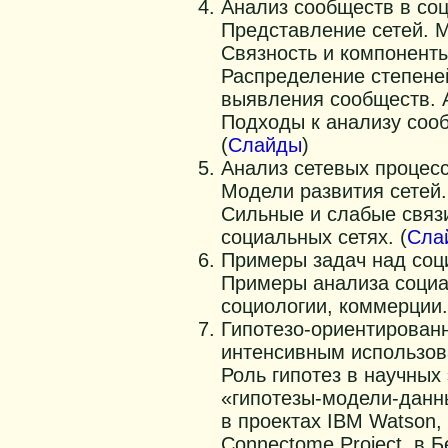
Анализ сообществ в со
Представление сетей. 
Связность и компоненты
Распределение степене
выявления сообществ. А
Подходы к анализу сооб
(
Слайды
)
Анализ сетевых процес
Модели развития сетей.
Сильные и слабые связ
социальных сетях. (
Сла
Примеры задач над соц
Примеры анализа социа
социологии, коммерции.
Гипотезо-ориентированн
интенсивным использов
Роль гипотез в научных
«гипотезы-модели-данны
в проектах IBM Watson, 
Connectome Project, в 