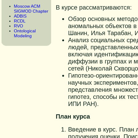
Moscow ACM
В курсе рассматриваются:
SIGMOD Chapter
ADBIS
Обзор основных методо
RCDL
аномальных объектов в
RVO
Ontological
Шанин, Илья Тарабан, 
Modeling
Анализ социальных сре
людей, представленных
включая идентификацию
диффузии в группах и м
сетей (Николай Скворцо
Гипотезо-ориентирован
научных экспериментов
представления множест
гипотез, способы их те
ИПИ РАН).
План курса
Введение в курс. План 
получения оценки. Поис