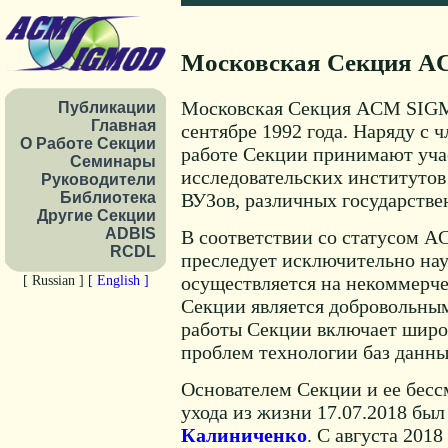
Московская Секция 
Московская Секция ACM SIG
Публикации
Главная
сентябре 1992 года. Наряду 
О Работе Секции
работе Секции принимают уча
Cеминары
исследовательских институтов
Руководители
Библиотека
ВУЗов, различных государстве
Другие Секции
ADBIS
В соответствии со статусом A
RCDL
преследует исключительно нау
осуществляется на некоммерчес
[ Russian ]
[ English ]
Секции является добровольны
работы Секции включает широ
проблем технологии баз данн
Основателем Секции и ее бесс
ухода из жизни 17.07.2018 бы
Калиниченко
. С августа 2018